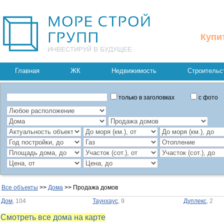
Купи
Главная
ЖК
Недвижимость
Строительс
только в заголовках
с фото
Все объекты
>>
Дома
>> Продажа домов
Дом
, 104
Таунхаус
, 9
Дуплекс
, 2
Смотреть все дома на карте