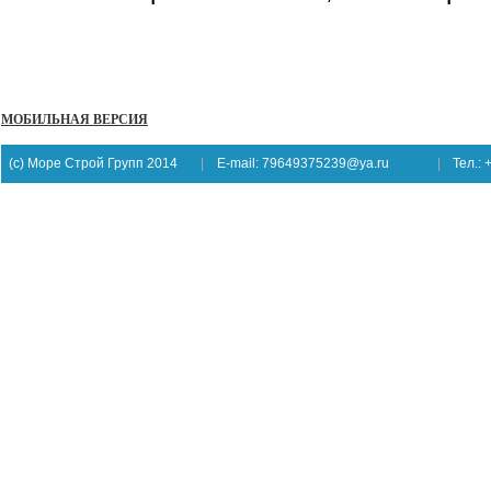
МОБИЛЬНАЯ ВЕРСИЯ
(c) Море Строй Групп 2014
|
E-mail: 79649375239@ya.ru
|
Тел.: 